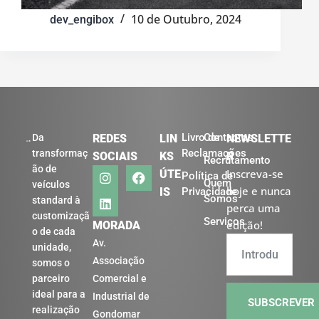
10 de Outubro, 2024
dev_engibox
Livro de
Contactos
Da
REDES
LIN
NEWSLETTE
Reclamações
transformaç
SOCIAIS
KS
R
Recrutamento
ão de
Inscreva-se
ÚTE
Política de
Quem
veículos
hoje e nunca
IS
Privacidade
Somos
standard à
perca uma
customizaçã
Serviços
edição!
MORADA
o de cada
Av.
unidade,
Associação
somos o
parceiro
Comercial e
ideal para a
Industrial de
SUBSCREVER
realização
Gondomar