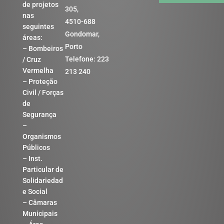
de projetos
305,
nas
4510-688
seguintes
Gondomar,
áreas:
Porto
– Bombeiros
Telefone: 223
/ Cruz
Vermelha
213 240
– Proteção
Civil / Forças
de
Segurança
–
Organismos
Públicos
– Inst.
Particular de
Solidariedad
e Social
– Câmaras
Municipais