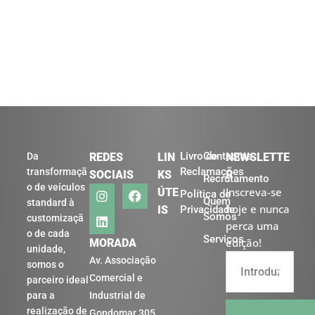
Livro de
Contactos
Da
REDES
LIN
NEWSLETTE
Reclamações
transformaçã
SOCIAIS
KS
R
Recrutamento
o de veículos
Inscreva-se
ÚTE
Política de
Quem
standard à
hoje e nunca
IS
Privacidade
Somos
customizaçã
perca uma
o de cada
Serviços
edição!
MORADA
unidade,
Av. Associação
somos o
Comercial e
parceiro ideal
para a
Industrial de
realização de
Gondomar 305,