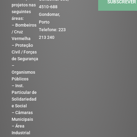
SUBSCREVER
projetos nas
4510-688
seguintes
Gondomar,
áreas:
Porto
– Bombeiros
Telefone: 223
/ Cruz
213 240
Vermelha
– Proteção
Civil / Forças
de Segurança
–
Organismos
Públicos
– Inst.
Particular de
Solidariedad
e Social
– Câmaras
Municipais
– Área
Industrial