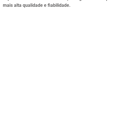
mais alta qualidade e fiabilidade.
VETD – VEÍCULO ESPECIAL DE TRANSPORTE DE
PESSOAS COM MOBILIDADE REDUZIDA