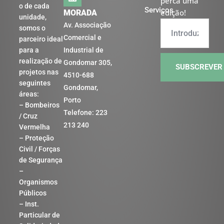
perca uma
o de cada
Serviços
edição!
MORADA
unidade,
Av. Associação
somos o
Comercial e
parceiro ideal
para a
Industrial de
realização de
Gondomar 305,
SUBSCREVER
projetos nas
4510-688
seguintes
Gondomar,
áreas:
Porto
– Bombeiros
Telefone: 223
/ Cruz
213 240
Vermelha
– Proteção
Civil / Forças
de Segurança
–
Organismos
Públicos
– Inst.
Particular de