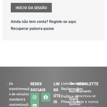
Ainda não tem conta? Registe-se aqui.
Recuperar palavra-passe
Livro de
Contactos
Da
REDES
LIN
NEWSLETTE
Reclamações
transformaçã
SOCIAIS
KS
R
Recrutamento
o de veículos
Inscreva-se
ÚTE
Política de
Quem
standard à
hoje e nunca
IS
Privacidade
Somos
customizaçã